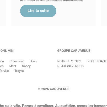
avancées et des processus automatisés.
Lire la suite
ONS MINI
GROUPE CAR AVENUE
lon
Chaumont
Dijon
NOTRE HISTOIRE
NOS ENGAG
ach
Metz
Nancy
REJOIGNEZ-NOUS
Terville
Troyes
©
2026
CAR AVENUE
arche ou le vélo. Pensez à covoiturer. Au quotidien, prenez les tra