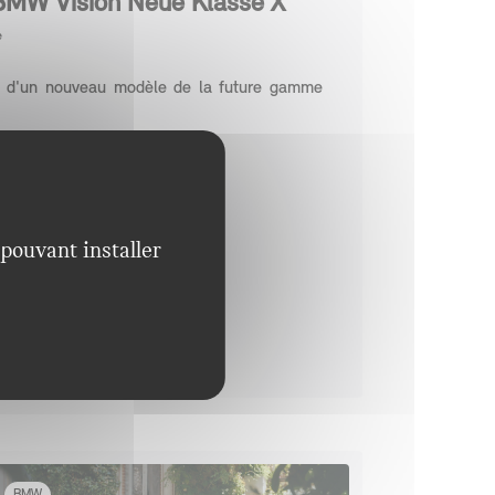
BMW Vision Neue Klasse X
e
u d'un nouveau modèle de la future gamme
ite
 pouvant installer